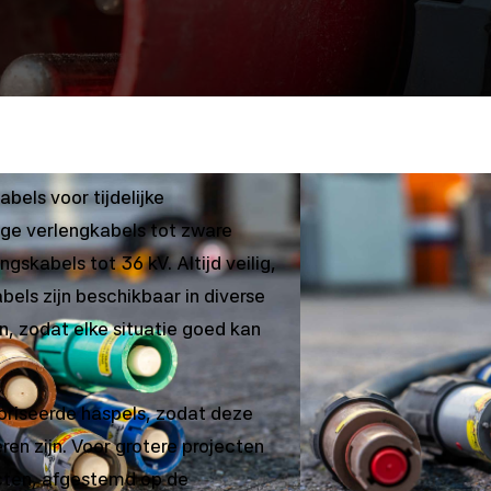
bels voor tijdelijke
ge verlengkabels tot zware
skabels tot 36 kV. Altijd veilig,
bels zijn beschikbaar in diverse
, zodat elke situatie goed kan
riseerde haspels, zodat deze
en zijn. Voor grotere projecten
cten, afgestemd op de