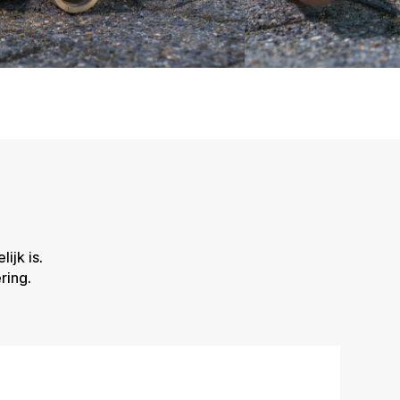
jk is.
ring.