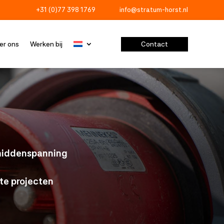
+31 (0)77 398 1769
info@stratum-horst.nl


Contact
er ons
Werken bij
 middenspanning
te projecten