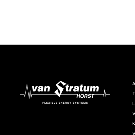
T
V
K
V