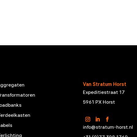
Van Stratum Horst
Aggregaten
Expeditiestraat 17
ransformatoren
5961 PX Horst
Loadbanks
erdeelkasten
abels
info@stratum-horst.nl
erlichting