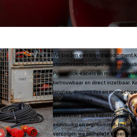
We bieden een breed assortiment ka
stroomvoorzieningen: van eenvoudi
Powerlock-kabels en middenspanning
betrouwbaar en direct inzetbaar. Ka
5
lengtes, doorsnedes en connectoren
worden ingericht.
We leveren zware kabels op gemoto
eenvoudig en ergonomisch te hanter
verzorgen we complete kabeltraje