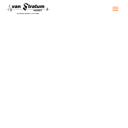
Temporäre
Stromversorgung für
einen
Kompostverarbeiter
Mit manchen Kunden entsteht eine
Zusammenarbeit, die über einen einzelnen Auftrag
hinausgeht. So arbeiten wir seit über 15 Jahren mit
einem Unternehmen aus der Kompostverarbeitung
zusammen.
In dieser Zeit haben wir ein tiefes Verständnis für
die Prozesse des Unternehmens entwickelt. Wir