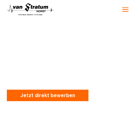
Servicetechniker /
Fahrer (Klasse CE)
Jetzt direkt bewerben
Sind Sie gerne unterwegs und haben Sie eine
Leidenschaft für Technik? Suchst du eine Position,
in der Sie Ihre Rolle selbst gestalten können und
eigenverantwortlich arbeiten? Und können sich