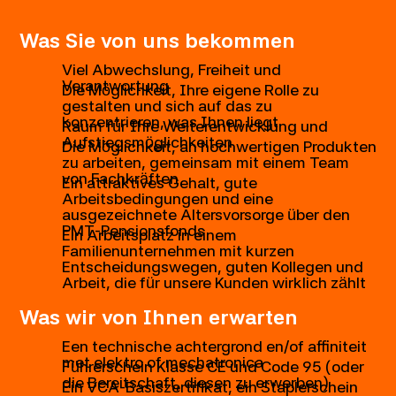
Was Sie von uns bekommen
Viel Abwechslung, Freiheit und
Verantwortung
Die Möglichkeit, Ihre eigene Rolle zu
gestalten und sich auf das zu
konzentrieren, was Ihnen liegt
Raum für Ihre Weiterentwicklung und
Aufstiegsmöglichkeiten
Die Möglichkeit, an hochwertigen Produkten
zu arbeiten, gemeinsam mit einem Team
von Fachkräften
Ein attraktives Gehalt, gute
Arbeitsbedingungen und eine
ausgezeichnete Altersvorsorge über den
PMT-Pensionsfonds
Ein Arbeitsplatz in einem
Familienunternehmen mit kurzen
Entscheidungswegen, guten Kollegen und
Arbeit, die für unsere Kunden wirklich zählt
Was wir von Ihnen erwarten
Een technische achtergrond en/of affiniteit
met elektro of mechatronica
Führerschein Klasse CE und Code 95 (oder
die Bereitschaft, diesen zu erwerben)
Ein VCA-Basiszertifikat, ein Staplerschein