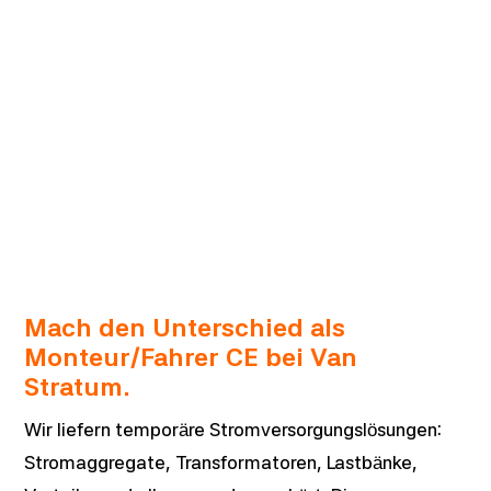
unsere Kunden auf Sie verlassen, wenn es darauf
ankommt?
Vollzeit
Abgeschlossene Berufsaufsbildung
Horst
Mach den Unterschied als
Monteur/Fahrer CE bei Van
Stratum.
Wir liefern temporäre Stromversorgungslösungen:
Stromaggregate, Transformatoren, Lastbänke,